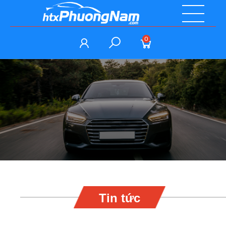
0
Tin tức