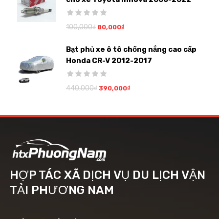
100,000
₫
80,000
₫
Bạt phủ xe ô tô chống nắng cao cấp
Honda CR-V 2012-2017
440,000
₫
390,000
₫
HỢP TÁC XÃ DỊCH VỤ DU LỊCH VẬN
TẢI PHƯƠNG NAM