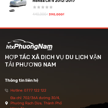
Honda CR-V 2012-2017
440,000
₫
390,000
₫
HỢP TÁC XÃ DỊCH VỤ DU LỊCH VẬN
TẢI PHƯƠNG NAM
Thông tin liên hệ
Hotline: 0777 122 122
Địa chỉ: 702/36A đường 30/4,
Phường Rạch Dừa, Thành Phố