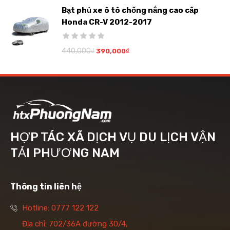
Bạt phủ xe ô tô chống nắng cao cấp
Honda CR-V 2012-2017
440,000
₫
390,000
₫
HỢP TÁC XÃ DỊCH VỤ DU LỊCH VẬN
TẢI PHƯƠNG NAM
Thông tin liên hệ
Hotline: 0777 122 122
Địa chỉ: 702/36A đường 30/4,