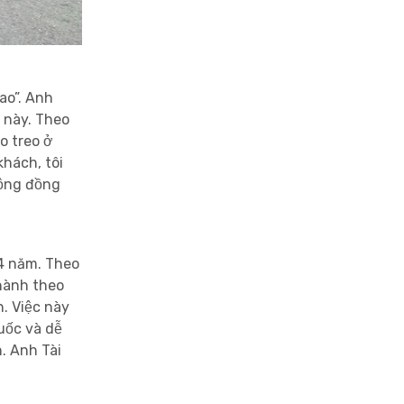
ao”. Anh
 này. Theo
o treo ở
khách, tôi
cộng đồng
 4 năm. Theo
 hành theo
. Việc này
uốc và dễ
n.
Anh Tài