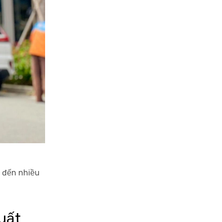
g đến nhiều
uất