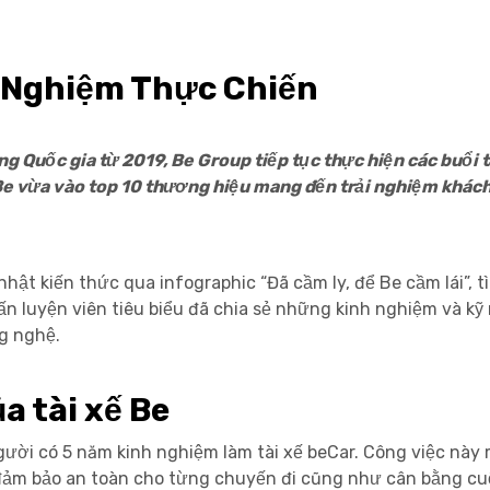
h Nghiệm Thực Chiến
ông Quốc gia từ 2019, Be Group tiếp tục thực hiện các buổi 
 Be vừa vào top 10 thương hiệu mang đến trải nghiệm khác
hật kiến thức qua infographic “Đã cầm ly, để Be cầm lái”, t
uấn luyện viên tiêu biểu đã chia sẻ những kinh nghiệm và kỹ
g nghệ.
a tài xế Be
 người có 5 năm kinh nghiệm làm tài xế beCar. Công việc nà
ể đảm bảo an toàn cho từng chuyến đi cũng như cân bằng cu