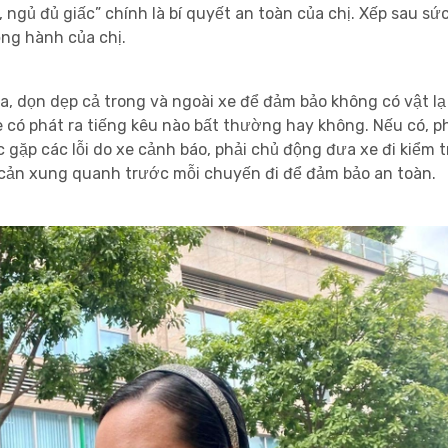
gủ đủ giấc” chính là bí quyết an toàn của chị. Xếp sau sứ
ồng hành của chị.
 tra, dọn dẹp cả trong và ngoài xe để đảm bảo không có vật l
 xe có phát ra tiếng kêu nào bất thường hay không. Nếu có, 
ặp các lỗi do xe cảnh báo, phải chủ động đưa xe đi kiểm tr
t cản xung quanh trước mỗi chuyến đi để đảm bảo an toàn.