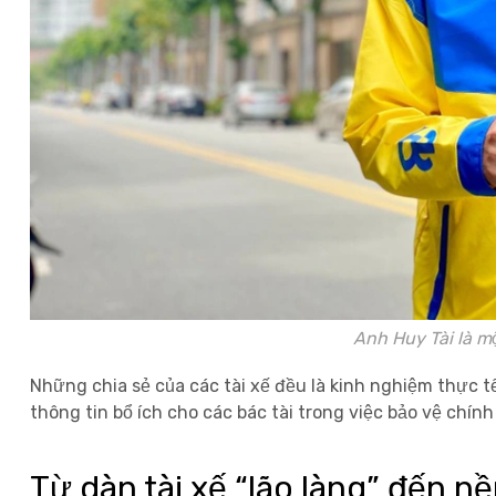
Anh Huy Tài là một trong số tài xế 
Những chia sẻ của các tài xế đều là kinh nghiệm thực 
thông tin bổ ích cho các bác tài trong việc bảo vệ ch
Từ dàn tài xế “lão làng” đến n