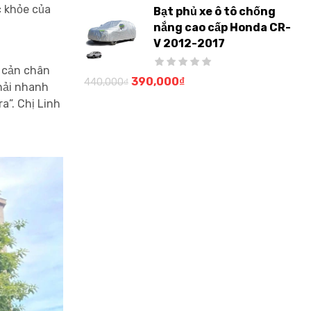
c khỏe của
Bạt phủ xe ô tô chống
nắng cao cấp Honda CR-
V 2012-2017
ạ cản chân
390,000
₫
440,000
₫
phải nhanh
a”. Chị Linh