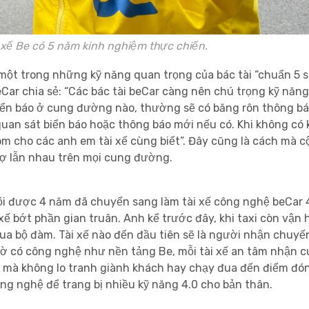
kinh nghiệm thực chiến.
 một trong những kỹ năng quan trọng của bác tài “chuẩn 5 s
Car chia sẻ: “Các bác tài beCar càng nên chú trọng kỹ năng
 biển báo ở cung đường nào, thường sẽ có băng rôn thông bá
 quan sát biển báo hoặc thông báo mới nếu có. Khi không có 
óm cho các anh em tài xế cùng biết”.
Đây cũng là cách mà 
trợ lẫn nhau trên mọi cung đường.
 Nội được 4 năm đã chuyển sang làm tài xế công nghệ beCar
xế bớt phần gian truân.
Anh kể trước đây, khi taxi còn vận
ua bộ đàm. Tài xế nào đến đầu tiên sẽ là người nhận chuyến
 nhờ có công nghệ như nền tảng Be, mỗi tài xế an tâm nhận c
 mà không lo tranh giành khách hay chạy đua đến điểm đó
ng nghệ để trang bị nhiều kỹ năng 4.0 cho bản thân.