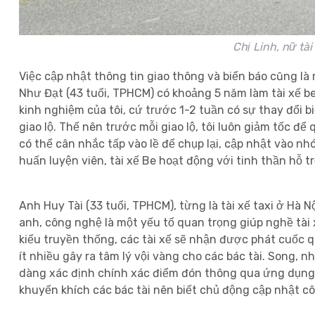
Chị Linh, nữ tài xế Be có 5 năm 
Việc cập nhật thông tin giao thông và biển báo cũng là
Như Đạt (43 tuổi, TPHCM) có khoảng 5 năm làm tài xế be
kinh nghiệm của tôi, cứ trước 1-2 tuần có sự thay đổi
giao lộ. Thế nên trước mỗi giao lộ, tôi luôn giảm tốc để
có thể cân nhắc tấp vào lề để chụp lại, cập nhật vào nh
huấn luyện viên, tài xế Be hoạt động với tinh thần hỗ 
Anh Huy Tài (33 tuổi, TPHCM), từng là tài xế taxi ở Hà
anh, công nghệ là một yếu tố quan trọng giúp nghề tài 
kiểu truyền thống, các tài xế sẽ nhận được phát cuốc q
ít nhiều gây ra tâm lý vội vàng cho các bác tài. Song,
dàng xác định chính xác điểm đón thông qua ứng dụng
khuyến khích các bác tài nên biết chủ động cập nhật cô