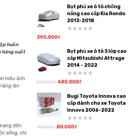
Bạt phủ xe ô tô chống
nắng cao cấp Kia Rondo
2013-2018
390,000
₫
tập huấn
Bạt phủ xe ô tô 3 lớp cao
h hàng xuất
cấp Mitsubishi Attrage
2014 - 2022
ìm hiểu ảnh
480,000
₫
550,000
₫
 năng lăn
Bugi Toyota Innova cao
cấp dành cho xe Toyota
Innova 2006-2022
y mang đến
80,000
₫
100,000
₫
ộc sống, chị