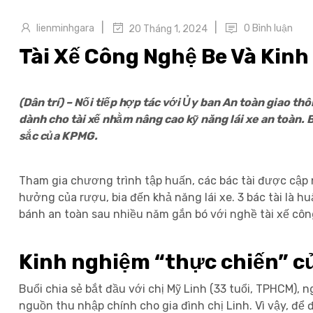
|
|
lienminhgara
0 Bình luận
20 Tháng 1, 2024
Tài Xế Công Nghệ Be Và Kin
(Dân trí) – Nối tiếp hợp tác với Ủy ban An toàn giao th
dành cho tài xế nhằm nâng cao kỹ năng lái xe an toàn.
sắc của KPMG.
Tham gia chương trình tập huấn, các bác tài được cập n
hưởng của rượu, bia đến khả năng lái xe. 3 bác tài là h
bánh an toàn sau nhiều năm gắn bó với nghề tài xế côn
Kinh nghiệm “thực chiến” củ
Buổi chia sẻ bắt đầu với chị Mỹ Linh (33 tuổi, TPHCM),
nguồn thu nhập chính cho gia đình chị Linh. Vì vậy, đ