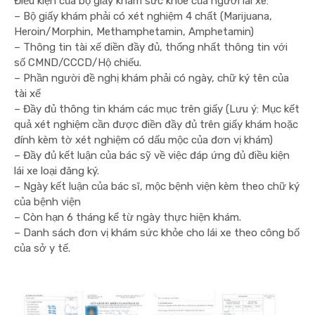
Điều kiện của bộ giấy khám sức khỏe của người lái xe:
– Bộ giấy khám phải có xét nghiệm 4 chất (Marijuana,
Heroin/Morphin, Methamphetamin, Amphetamin)
– Thông tin tài xế điền đầy đủ, thống nhất thông tin với
số CMND/CCCD/Hộ chiếu.
– Phần người đề nghị khám phải có ngày, chữ ký tên của
tài xế
– Đầy đủ thông tin khám các mục trên giấy (Lưu ý: Mục kết
quả xét nghiệm cần được điền đầy đủ trên giấy khám hoặc
đính kèm tờ xét nghiệm có dấu mộc của đơn vị khám)
– Đầy đủ kết luận của bác sỹ về việc đáp ứng đủ điều kiện
lái xe loại đăng ký.
– Ngày kết luận của bác sĩ, mộc bệnh viện kèm theo chữ ký
của bệnh viện
– Còn hạn 6 tháng kể từ ngày thực hiện khám.
– Danh sách đơn vị khám sức khỏe cho lái xe theo công bố
của sở y tế.