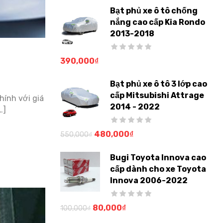
Bạt phủ xe ô tô chống
nắng cao cấp Kia Rondo
2013-2018
390,000
₫
Bạt phủ xe ô tô 3 lớp cao
cấp Mitsubishi Attrage
hính với giá
2014 - 2022
…]
480,000
₫
550,000
₫
Bugi Toyota Innova cao
cấp dành cho xe Toyota
Innova 2006-2022
80,000
₫
100,000
₫