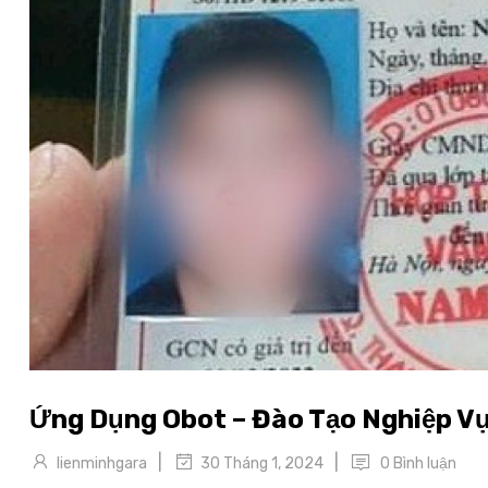
Ứng Dụng Obot – Đào Tạo Nghiệp Vụ
|
|
lienminhgara
0 Bình luận
30 Tháng 1, 2024