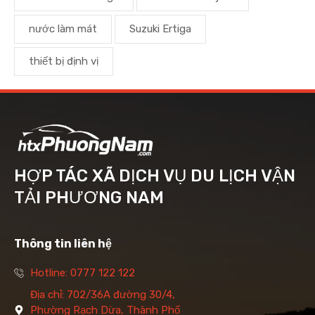
nước làm mát
Suzuki Ertiga
thiết bị định vị
HỢP TÁC XÃ DỊCH VỤ DU LỊCH VẬN
TẢI PHƯƠNG NAM
Thông tin liên hệ
Hotline: 0777 122 122
Địa chỉ: 702/36A đường 30/4,
Phường Rạch Dừa, Thành Phố