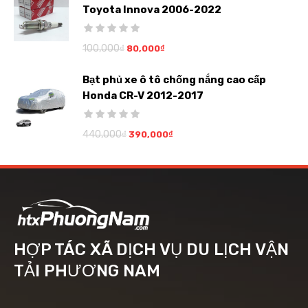
Toyota Innova 2006-2022
100,000
₫
80,000
₫
Bạt phủ xe ô tô chống nắng cao cấp
Honda CR-V 2012-2017
440,000
₫
390,000
₫
HỢP TÁC XÃ DỊCH VỤ DU LỊCH VẬN
TẢI PHƯƠNG NAM