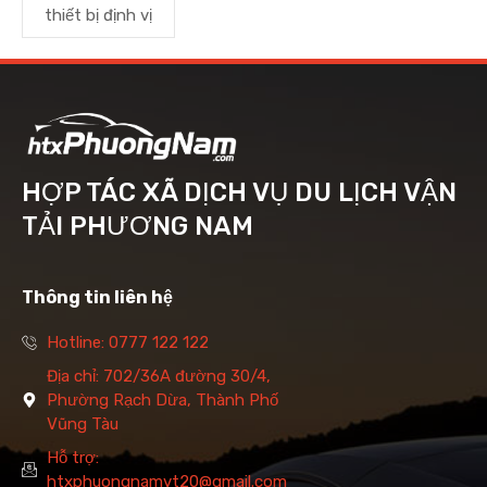
thiết bị định vị
HỢP TÁC XÃ DỊCH VỤ DU LỊCH VẬN
TẢI PHƯƠNG NAM
Thông tin liên hệ
Hotline: 0777 122 122
Địa chỉ: 702/36A đường 30/4,
Phường Rạch Dừa, Thành Phố
Vũng Tàu
Hỗ trợ:
htxphuongnamvt20@gmail.com