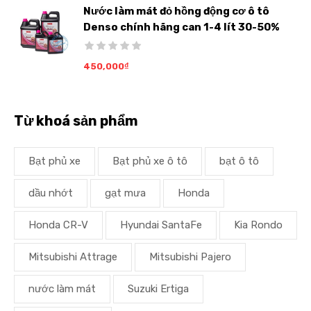
Nước làm mát đỏ hồng động cơ ô tô
Denso chính hãng can 1-4 lít 30-50%
450,000
₫
Từ khoá sản phẩm
Bạt phủ xe
Bạt phủ xe ô tô
bạt ô tô
dầu nhớt
gạt mưa
Honda
Honda CR-V
Hyundai SantaFe
Kia Rondo
Mitsubishi Attrage
Mitsubishi Pajero
nước làm mát
Suzuki Ertiga