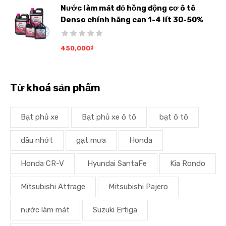
Nước làm mát đỏ hồng động cơ ô tô
Denso chính hãng can 1-4 lít 30-50%
450,000
₫
Từ khoá sản phẩm
Bạt phủ xe
Bạt phủ xe ô tô
bạt ô tô
dầu nhớt
gạt mưa
Honda
Honda CR-V
Hyundai SantaFe
Kia Rondo
Mitsubishi Attrage
Mitsubishi Pajero
nước làm mát
Suzuki Ertiga