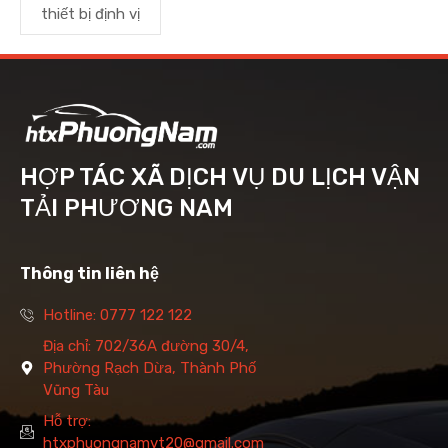
thiết bị định vị
HỢP TÁC XÃ DỊCH VỤ DU LỊCH VẬN
TẢI PHƯƠNG NAM
Thông tin liên hệ
Hotline: 0777 122 122
Địa chỉ: 702/36A đường 30/4,
Phường Rạch Dừa, Thành Phố
Vũng Tàu
Hỗ trợ:
htxphuongnamvt20@gmail.com