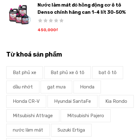
Nước làm mát đỏ hồng động cơ ô tô
Denso chính hãng can 1-4 lít 30-50%
450,000
₫
Từ khoá sản phẩm
Bạt phủ xe
Bạt phủ xe ô tô
bạt ô tô
dầu nhớt
gạt mưa
Honda
Honda CR-V
Hyundai SantaFe
Kia Rondo
Mitsubishi Attrage
Mitsubishi Pajero
nước làm mát
Suzuki Ertiga