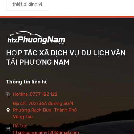
thiết bị định vị
HỢP TÁC XÃ DỊCH VỤ DU LỊCH VẬN
TẢI PHƯƠNG NAM
Thông tin liên hệ
Hotline: 0777 122 122
Địa chỉ: 702/36A đường 30/4,
Phường Rạch Dừa, Thành Phố
Vũng Tàu
Hỗ trợ:
htxphuongnamvt20@gmail.com