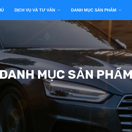
HỦ
DỊCH VỤ VÀ TƯ VẤN
DANH MỤC SẢN PHẨM
DANH MỤC SẢN PHẨ