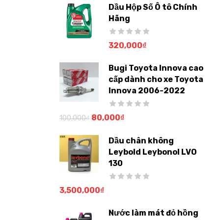
Dầu Hộp Số Ô tô Chính
Hãng
320,000
₫
Bugi Toyota Innova cao
cấp dành cho xe Toyota
Innova 2006-2022
80,000
₫
100,000
₫
Dầu chân không
Leybold Leybonol LVO
130
3,500,000
₫
Nước làm mát đỏ hồng