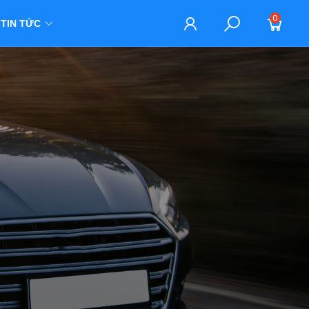
0
TIN TỨC
M