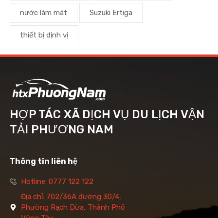
nước làm mát
Suzuki Ertiga
thiết bị định vị
HỢP TÁC XÃ DỊCH VỤ DU LỊCH VẬN
TẢI PHƯƠNG NAM
Thông tin liên hệ
Hotline: 0777 122 122
Địa chỉ: 702/36A đường 30/4,
Phường Rạch Dừa, Thành Phố
Vũng Tàu