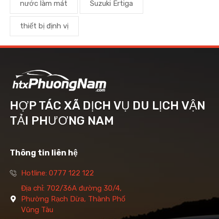
nước làm mát
Suzuki Ertiga
thiết bị định vị
HỢP TÁC XÃ DỊCH VỤ DU LỊCH VẬN
TẢI PHƯƠNG NAM
Thông tin liên hệ
Hotline: 0777 122 122
Địa chỉ: 702/36A đường 30/4,
Phường Rạch Dừa, Thành Phố
Vũng Tàu