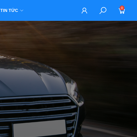
0
TIN TỨC
M