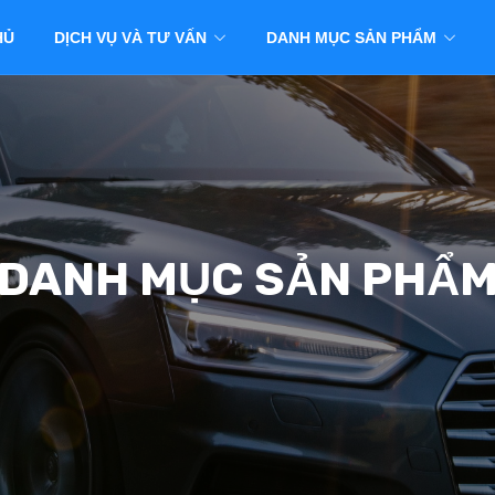
HỦ
DỊCH VỤ VÀ TƯ VẤN
DANH MỤC SẢN PHẨM
DANH MỤC SẢN PHẨ