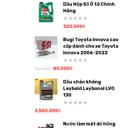
Dầu Hộp Số Ô tô Chính
Hãng
320,000
₫
Bugi Toyota Innova cao
cấp dành cho xe Toyota
Innova 2006-2022
80,000
₫
100,000
₫
Dầu chân không
Leybold Leybonol LVO
130
3,500,000
₫
Nước làm mát đỏ hồng